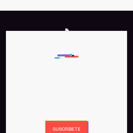
SUSCRÍBETE A NUESTRA
NEWSLETTER
Recibe los últimos artículos
directamente en tu bandeja de entrada.
SUSCRÍBETE