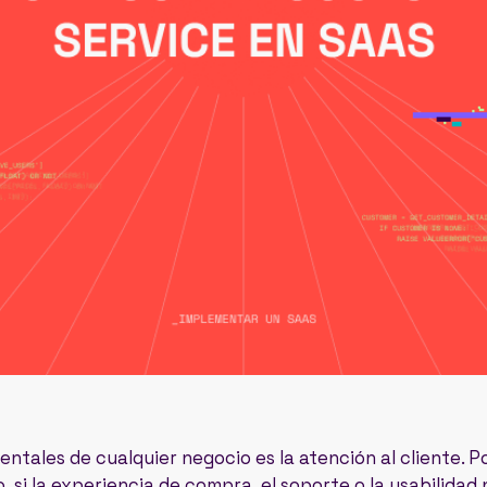
entales de cualquier negocio es la atención al cliente.
, si la experiencia de compra, el soporte o la usabilidad 