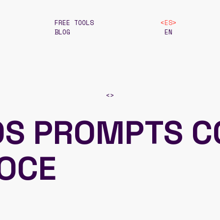
FREE TOOLS
ES
BLOG
EN
<
>
OS PROMPTS C
OCE