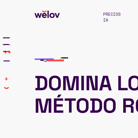
PRECIOS
IA
++
DOMINA L
+
MÉTODO R