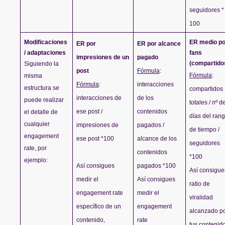
seguidores * 
100
Modificaciones 
ER medio por
ER por 
ER por alcance 
/ adaptaciones
fans 
impresiones de un 
pagado
(compartido
Siguiendo la 
post
Fórmula
: 
Fórmula
: 
misma 
Fórmula
: 
interacciones 
estructura se 
compartidos 
interacciones de 
de los 
puede realizar 
totales / nº de
ese post / 
contenidos 
el detalle de 
días del rang
cualquier 
impresiones de 
pagados / 
de tiempo / 
engagement 
ese post *100
alcance de los 
seguidores 
rate, por 
contenidos 
*100
ejemplo:
Así consigues 
pagados *100
Así consigues
medir el 
Así consigues 
ratio de 
engagement rate 
medir el 
viralidad 
específico de un 
engagement 
alcanzado po
contenido, 
rate 
tus contenido