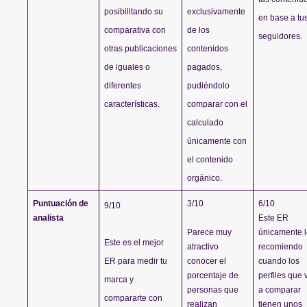
posibilitando su 
exclusivamente 
en base a tus
comparativa con 
de los 
seguidores.
otras publicaciones 
contenidos 
de iguales o 
pagados, 
diferentes 
pudiéndolo 
características.
comparar con el 
calculado 
únicamente con 
el contenido 
orgánico.
Puntuación de 
3/10
6/10
9/10
analista
Este ER 
Parece muy 
únicamente l
Este es el mejor 
atractivo 
recomiendo 
ER para medir tu 
conocer el 
cuando los 
porcentaje de 
perfiles que v
marca y 
personas que 
a comparar 
compararte con 
realizan 
tienen unos 