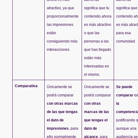
atractivo, ya que 
significa que tu 
significa que 
proporcionalmente 
contenido ahora 
contenido ah
las impresiones 
es más atractivo 
es más atract
están 
o que las 
para esa 
consiguiendo más 
personas a las 
comunidad.
interacciones.
que has llegado 
están más 
interesadas en 
el mismo.
Comparativa
Únicamente se 
Únicamente se 
Se puede 
podrá comparar 
podrá comparar 
comparar co
con otras marcas 
con otras 
la 
de las que tengas 
marcas de las 
competenci
el dato de 
que tengas el 
justificando q
impresiones
, para 
dato de 
aunque una 
ello normalmente 
alcance
, para 
audiencia se