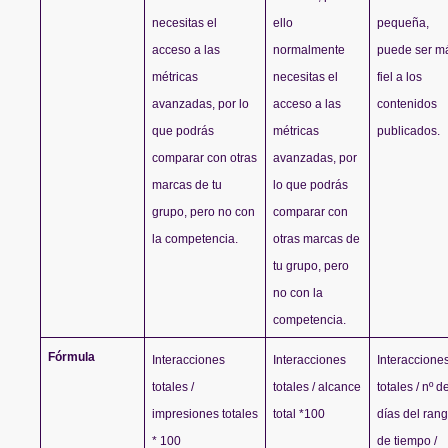
necesitas el 
ello 
pequeña, 
acceso a las 
normalmente 
puede ser má
métricas 
necesitas el 
fiel a los 
avanzadas, por lo 
acceso a las 
contenidos 
que podrás 
métricas 
publicados.
comparar con otras 
avanzadas, por 
marcas de tu 
lo que podrás 
grupo, pero no con 
comparar con 
la competencia.
otras marcas de 
tu grupo, pero 
no con la 
competencia.
Fórmula
Interacciones 
Interacciones 
Interacciones
totales / 
totales / alcance 
totales / nº de
impresiones totales 
total *100
días del rang
* 100
de tiempo / 