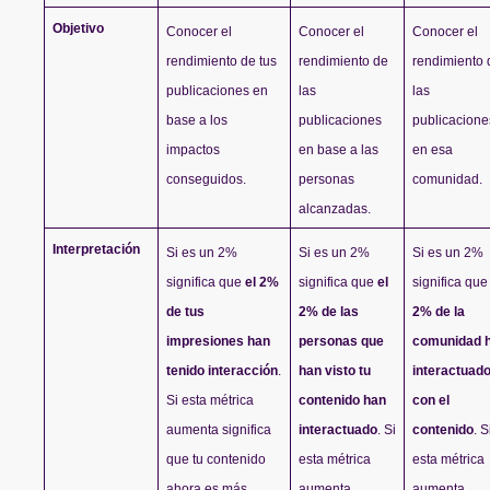
Objetivo
Conocer el 
Conocer el 
Conocer el 
rendimiento de tus 
rendimiento de 
rendimiento d
publicaciones en 
las 
las 
base a los 
publicaciones 
publicaciones
impactos 
en base a las 
en esa 
conseguidos.
personas 
comunidad.
alcanzadas.
Interpretación
Si es un 2% 
Si es un 2% 
Si es un 2% 
significa que 
el 2% 
significa que 
el 
significa que
de tus 
2% de las 
2% de la 
impresiones han 
personas que 
comunidad h
tenido interacción
. 
han visto tu 
interactuado
Si esta métrica 
contenido han 
con el 
aumenta significa 
interactuado
. Si 
contenido
. Si
que tu contenido 
esta métrica 
esta métrica 
ahora es más 
aumenta 
aumenta 