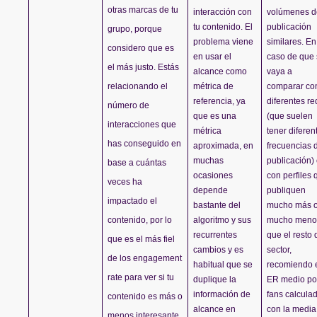
otras marcas de tu 
interacción con 
volúmenes de
tu contenido. El 
publicación 
grupo, porque 
problema viene 
similares. En 
considero que es 
en usar el 
caso de que 
el más justo. Estás 
alcance como 
vaya a 
relacionando el 
métrica de 
comparar con
referencia, ya 
diferentes re
número de 
que es una 
(que suelen 
interacciones que 
métrica 
tener diferent
has conseguido en 
aproximada, en 
frecuencias d
muchas 
publicación) 
base a cuántas 
ocasiones 
con perfiles 
veces ha 
depende 
publiquen 
impactado el 
bastante del 
mucho más o
contenido, por lo 
algoritmo y sus 
mucho menos
recurrentes 
que el resto d
que es el más fiel 
cambios y es 
sector, 
de los engagement 
habitual que se 
recomiendo e
rate para ver si tu 
duplique la 
ER medio por
información de 
fans calculad
contenido es más o 
alcance en 
con la media 
menos interesante. 