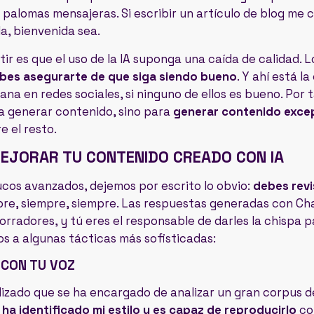
s palomas mensajeras. Si escribir un artículo de blog me 
la, bienvenida sea.
r es que el uso de la IA suponga una caída de calidad. L
ebes asegurarte de que siga siendo bueno
. Y ahí está l
mana en redes sociales, si ninguno de ellos es bueno. Po
para generar contenido, sino para
generar contenido exce
 el resto.
MEJORAR TU CONTENIDO CREADO CON IA
cos avanzados, dejemos por escrito lo obvio:
debes revis
pre, siempre, siempre. Las respuestas generadas con Cha
rradores, y tú eres el responsable de darles la chispa pa
s a algunas tácticas más sofisticadas:
 CON TU VOZ
izado que se ha encargado de analizar un gran corpus d
,
ha identificado mi estilo y es capaz de reproducirlo
con