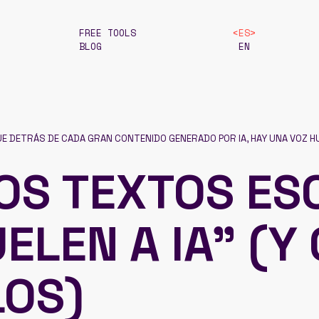
FREE TOOLS
ES
BLOG
EN
E DETRÁS DE CADA GRAN CONTENIDO GENERADO POR IA, HAY UNA VOZ 
OS TEXTOS ES
UELEN A IA” (
OS)