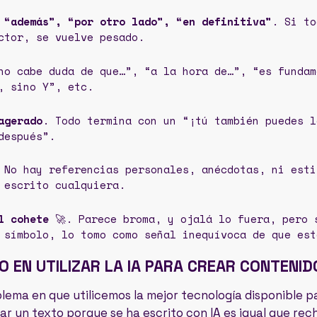
 “además”, “por otro lado”, “en definitiva”
. Si to
ctor, se vuelve pesado.
o cabe duda de que…”, “a la hora de…”, “es fundam
, sino Y”, etc.
agerado
. Todo termina con un “¡tú también puedes l
después”.
 No hay referencias personales, anécdotas, ni esti
 escrito cualquiera.
el cohete
🚀. Parece broma, y ojalá lo fuera, pero 
 símbolo, lo tomo como señal inequívoca de que est
O EN UTILIZAR LA IA PARA CREAR CONTENID
blema en que utilicemos la mejor tecnología disponible 
r un texto porque se ha escrito con IA es igual que rec