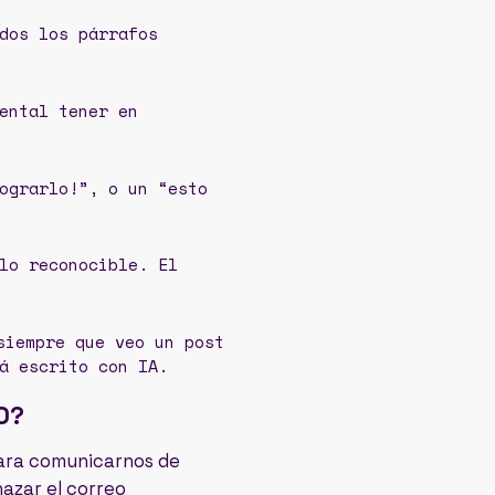
dos los párrafos
ental tener en
ograrlo!”, o un “esto
lo reconocible. El
siempre que veo un post
á escrito con IA.
O?
para comunicarnos de
hazar el correo