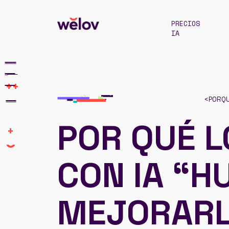
PRECIOS
IA
++
<
PORQU
POR QUÉ L
+
CON IA “H
MEJORARL